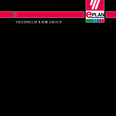
Cariere
Viitorul tau de succes in inginerie
Dorim sa crestem odata cu clientii
nostri, de aceea ne extindem piata
internationala, adaugand noi industrii si
facand din instruirea si dezvoltarea
profesionala a angajatilor nostri
prioritatea numarul unu. Muncind
impreuna, implementam decisiv