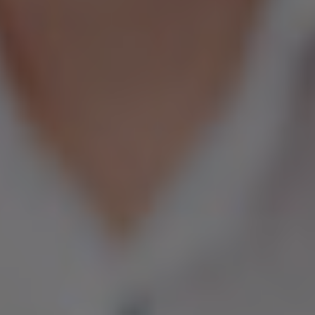
Marea Britanie
Mexic
Norvegia
Noua Zeelanda
Olanda
Peru
Polonia
Portugalia