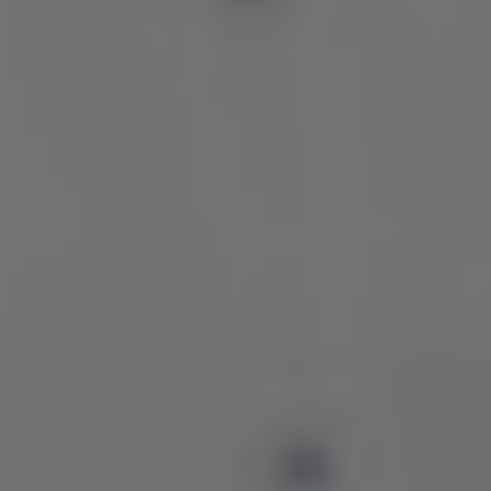
Tailanda
Turcia
Ucraina
Ungaria