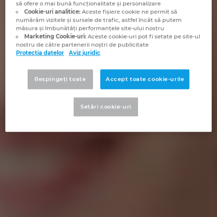
să ofere o mai bună funcționalitate și personalizare
Croatia
Cookie-uri analitice:
Aceste fişiere cookie ne permit să
numărăm vizitele și sursele de trafic, astfel încât să putem
măsura și îmbunătăți performanțele site-ului nostru
Danemarca
Marketing Cookie-uri:
Aceste cookie-uri pot fi setate pe site-ul
nostru de către partenerii noștri de publicitate
Protectia datelor
Aviz juridic
Elvetia
Respingeți toate
Accept toate cookie-urile
Emiratele Arabe Unite
Setări cookie-uri
Filipine
Finlanda
Franta
Germania
Grecia