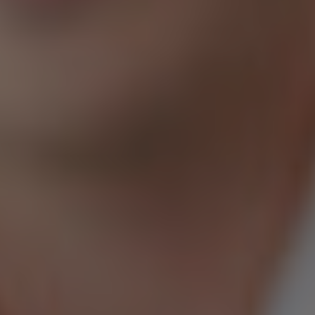
India
Indonezia
Irlanda
Israel
Italia
Japonia
Lituania
Luxemburg
Malaezia