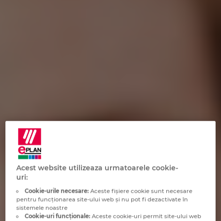
Brazilia
Tehnologia constructiilor
Configurare
EPLAN Data Portal
Brunei
Rapoarte utilizator
EPLAN Educational pentru clase
Bulgaria
EPLAN Educational pentru studenti
Canada
EPLAN Collaboration Apps
Chile
China
China Taiwan
Acest website utilizeaza urmatoarele cookie-
uri:
Columbia
Cookie-urile necesare:
Aceste fişiere cookie sunt necesare
pentru funcționarea site-ului web și nu pot fi dezactivate în
Coreea de Sud
sistemele noastre
Cookie-uri funcționale:
Aceste cookie-uri permit site-ului web