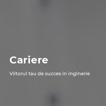
Republica Ceha
Romania
Serbia
Singapore
Slovacia
Cariere
Slovenia
Viitorul tau de succes in inginerie
Spania
Statele Unite
Suedia