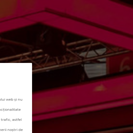
lui web și nu
ncționalitate
rafic, astfel
erii noștri de