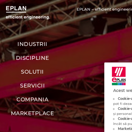
EPLAN – efficient engineeri
INDUSTRII
DISCIPLINE
SOLUTII
SERVICII
Acest we
COMPANIA
Cookie-u
pot fi deza
Cookie-u
MARKETPLACE
și personal
Cookie-u
încât să p
Marketi