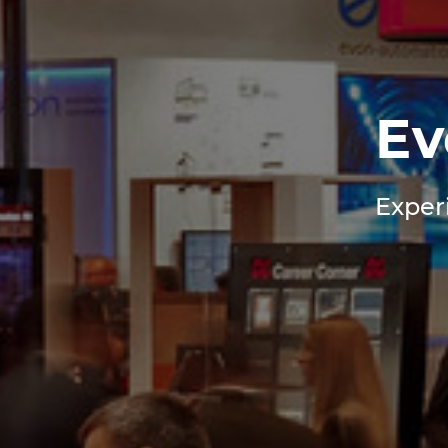
Ev
Experi