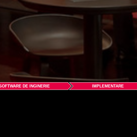
SOFTWARE DE INGINERIE
IMPLEMENTARE
nte
n direct solutiile noastre de sistem