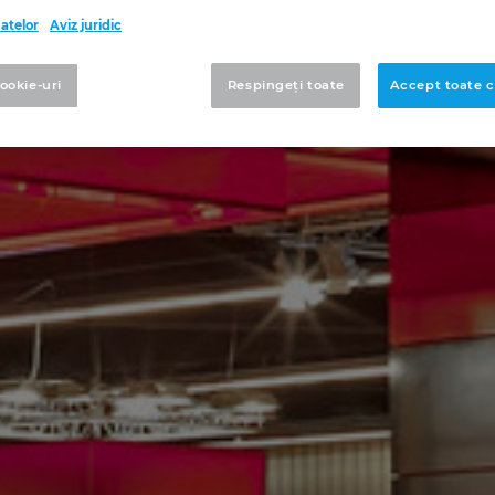
datelor
Aviz juridic
cookie-uri
Respingeți toate
Accept toate c