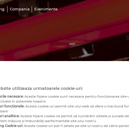
ng.
Compania
Evenimente
bsite utilizeaza urmatoarele cookie-uri:
rile necesare:
Aceste fişiere cookie sunt necesare pentru funcționarea site-u
ctivate în sistemele noastre
ri funcționale:
Aceste cookie-uri permit site-ului web să ofere o mai bună fu
izare
ri analitice:
Aceste fişiere cookie ne permit să numărăm vizitele și sursele de t
utem măsura și îmbunătăți performanțele site-ului nostru
ng Cookie-uri:
Aceste cookie-uri pot fi setate pe site-ul nostru de către parten