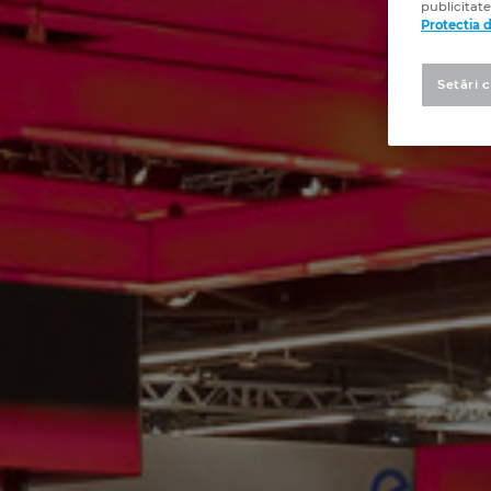
publicitate
Protectia 
Setări 