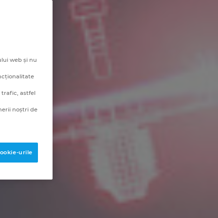
lui web și nu
ncționalitate
rafic, astfel
erii noștri de
ookie-urile