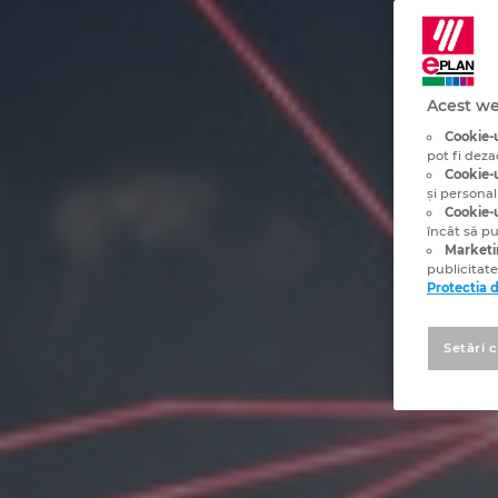
Acest we
Cookie-u
pot fi deza
Cookie-u
și personal
Cookie-u
încât să p
Marketi
publicitate
Protectia 
Setări 