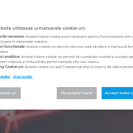
bsite utilizeaza urmatoarele cookie-uri:
rile necesare:
Aceste fişiere cookie sunt necesare pentru funcționarea site-u
ctivate în sistemele noastre
ri funcționale:
Aceste cookie-uri permit site-ului web să ofere o mai bună fu
izare
ri analitice:
Aceste fişiere cookie ne permit să numărăm vizitele și sursele de t
utem măsura și îmbunătăți performanțele site-ului nostru
ng Cookie-uri:
Aceste cookie-uri pot fi setate pe site-ul nostru de către parten
datelor
Aviz juridic
cookie-uri
Respingeți toate
Accept toate c