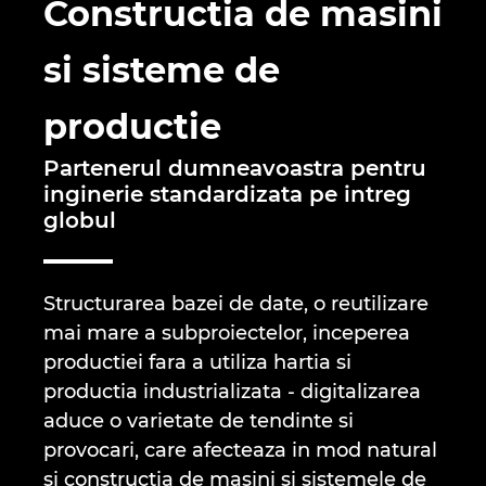
Constructia de masini
Brazilia
Tehnologia constructiilor
Configurare
EPLAN Data Portal
si sisteme de
Brunei
Rapoarte utilizator
EPLAN Educational pentru clase
productie
Bulgaria
EPLAN Educational pentru studenti
Partenerul dumneavoastra pentru
Canada
inginerie standardizata pe intreg
EPLAN Collaboration Apps
globul
Chile
China
Structurarea bazei de date, o reutilizare
mai mare a subproiectelor, inceperea
China Taiwan
productiei fara a utiliza hartia si
productia industrializata - digitalizarea
Columbia
aduce o varietate de tendinte si
provocari, care afecteaza in mod natural
Coreea de Sud
si constructia de masini si sistemele de