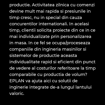
productie. Activitatea zilnica cu comenzi
Croatia
devine mult mai rapida si presiunile in
Danemarca
timp cresc, nu in special din cauza
concurentilor internationali. In acelasi
Elvetia
timp, clientii solicita proiecte din ce in ce
mai individualizate prin personalizarea
Emiratele Arabe Unite
in masa. In ce fel se ocupa/proceseaza
companiile din ingineria masinilor si
Filipine
sistemelor de productie aceasta
individualitate rapid si eficient din punct
Finlanda
de vedere al costurilor referitoare la timp
comparabile cu productia de volum?
Franta
EPLAN va ajuta aici cu solutii de
inginerie integrate de-a lungul lantului
Germania
valoric.
Grecia