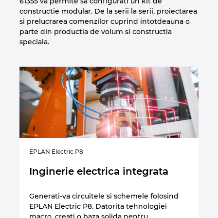
61355 va permite sa configurati un kit de
constructie modular. De la serii la serii, proiectarea
si prelucrarea comenzilor cuprind intotdeauna o
parte din productia de volum si constructia
speciala.
EPLAN Electric P8
EP
Inginerie electrica integrata
C
ta
Generati-va circuitele si schemele folosind
EPLAN Electric P8. Datorita tehnologiei
),
Pr
macro, creati o baza solida pentru