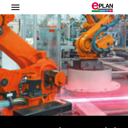
Constructia de masini si sisteme de productie
Lant de valoare
Tehnologia automatizarii
EPLAN Platform
Fluid Power Engineering
Frequently Asked Questions
Consultanta
Informatii importante
Despre noi
Descopera EPLAN
Africa de Sud
Realizarea panourilor de comanda
Ingineria electrica
EPLAN Electric P8
Cursuri
Consiliul de administratie EPLAN
Cariera
Vino alaturi de noi
Albania
Producator de componente
Ingineria pneumatica
EPLAN Pro Panel
Solutii pentru clienti
Noutati
Argentina
Industria auto
Cablaje
EPLAN Smart Production
Suport global EPLAN
Presa
Australia
Industria alimentara
Ingineria proceselor
EPLAN Preplanning
Descarcari
Grupul Friedhelm Loh
Austria
Industria proceselor
Ingineria de instrumentatie si control
EPLAN Engineering Configuration
EPLAN Experience
Locatii
Belgia
Energie
Service si mentenanta
EPLAN Harness proD
Contact
Bosnia și Herțegovina
Industria navala
Automatizarea cladirilor
Integrare PDM / PLM
Trust Center