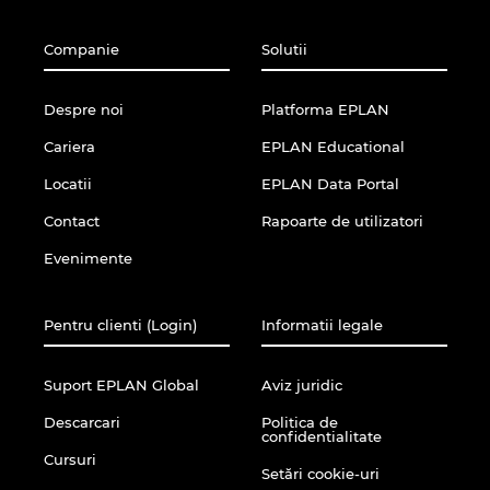
Republica Ceha
Companie
Solutii
Romania
Despre noi
Platforma EPLAN
Serbia
Cariera
EPLAN Educational
Singapore
Locatii
EPLAN Data Portal
Contact
Rapoarte de utilizatori
Slovacia
Evenimente
Slovenia
Pentru clienti (Login)
Informatii legale
Spania
Suport EPLAN Global
Aviz juridic
Statele Unite
Descarcari
Politica de
confidentialitate
Suedia
Cursuri
Setări cookie-uri