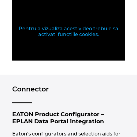
India
Indonezia
Pentru a vizualiza acest video trebuie sa
activati functiile cookies.
Irlanda
Israel
Italia
Connector
Japonia
Lituania
EATON Product Configurator –
Luxemburg
EPLAN Data Portal integration
Eaton’s configurators and selection aids for
Malaezia