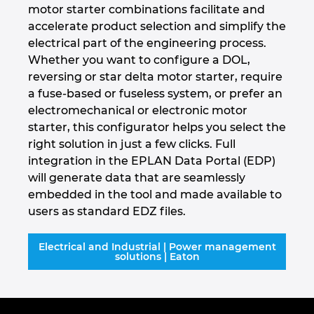
motor starter combinations facilitate and
accelerate product selection and simplify the
Marea Britanie
electrical part of the engineering process.
Whether you want to configure a DOL,
Mexic
reversing or star delta motor starter, require
a fuse-based or fuseless system, or prefer an
Norvegia
electromechanical or electronic motor
starter, this configurator helps you select the
Noua Zeelanda
right solution in just a few clicks. Full
integration in the EPLAN Data Portal (EDP)
Olanda
will generate data that are seamlessly
embedded in the tool and made available to
Peru
users as standard EDZ files.
Polonia
Electrical and Industrial | Power management
solutions | Eaton
Portugalia