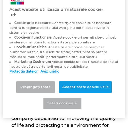
Eaton
Brazilia
Acest website utilizeaza urmatoarele cookie-
Tehnologia constructiilor
Configurare
EPLAN Data Portal
We make what matters work.
uri:
Brunei
*Developing more efficient,
Cookie-urile necesare:
Aceste fişiere cookie sunt necesare
Rapoarte utilizator
EPLAN Educational pentru clase
sustainable power management
pentru funcționarea site-ului web și nu pot fi dezactivate în
Bulgaria
sistemele noastre
solutions that meet the ever-
Cookie-uri funcționale:
Aceste cookie-uri permit site-ului web
EPLAN Educational pentru studenti
changing needs of our world.
să ofere o mai bună funcționalitate și personalizare
Canada
Cookie-uri analitice:
Aceste fişiere cookie ne permit să
numărăm vizitele și sursele de trafic, astfel încât să putem
EPLAN Collaboration Apps
măsura și îmbunătăți performanțele site-ului nostru
Chile
Marketing Cookie-uri:
Aceste cookie-uri pot fi setate pe site-ul
nostru de către partenerii noștri de publicitate
Protectia datelor
Aviz juridic
China
Respingeți toate
Accept toate cookie-urile
China Taiwan
Setări cookie-uri
Columbia
Eaton is an intelligent power management
company dedicated to improving the quality
Coreea de Sud
of life and protecting the environment for