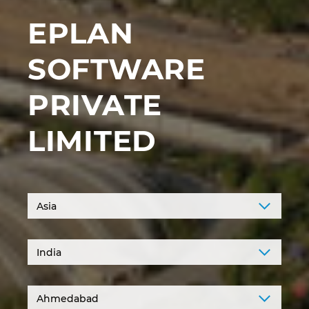
Croatia
EPLAN
Danemarca
SOFTWARE
Elvetia
PRIVATE
Emiratele Arabe Unite
LIMITED
Filipine
Finlanda
Franta
Germania
Grecia