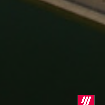
Marea Britanie
Mexic
Norvegia
Noua Zeelanda
Olanda
Peru
Polonia
Portugalia