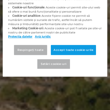
Brazilia
sistemele noastre
Cookie-uri funcționale:
Aceste cookie-uri permit site-ului web
Tehnologia constructiilor
Configurare
EPLAN Data Portal
să ofere o mai bună funcționalitate și personalizare
Brunei
Cookie-uri analitice:
Aceste fişiere cookie ne permit să
numărăm vizitele și sursele de trafic, astfel încât să putem
Rapoarte utilizator
EPLAN Educational pentru clase
măsura și îmbunătăți performanțele site-ului nostru
Bulgaria
Marketing Cookie-uri:
Aceste cookie-uri pot fi setate pe site-ul
nostru de către partenerii noștri de publicitate
EPLAN Educational pentru studenti
Protectia datelor
Aviz juridic
Canada
EPLAN Collaboration Apps
Respingeți toate
Accept toate cookie-urile
Chile
Setări cookie-uri
China
China Taiwan
Columbia
Coreea de Sud