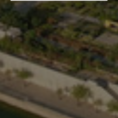
India
Indonezia
Irlanda
Israel
Italia
Japonia
Lituania
Luxemburg
Malaezia