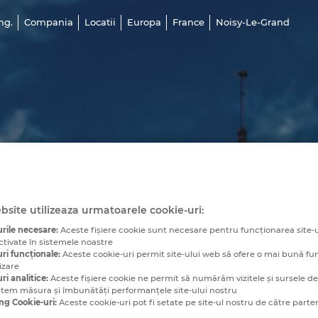
ng.
Compania
Locatii
Europa
France
Noisy-Le-Grand
bsite utilizeaza urmatoarele cookie-uri:
rile necesare:
Aceste fişiere cookie sunt necesare pentru funcționarea site-u
ctivate în sistemele noastre
ri funcționale:
Aceste cookie-uri permit site-ului web să ofere o mai bună fu
izare
ri analitice:
Aceste fişiere cookie ne permit să numărăm vizitele și sursele de t
utem măsura și îmbunătăți performanțele site-ului nostru
ng Cookie-uri:
Aceste cookie-uri pot fi setate pe site-ul nostru de către parten