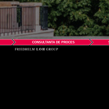
CONSULTANTA DE PROCES
EPLAN Fra
c/o RITTAL
Le Copernic - Bâtiment
13, Boulevard du Mont 
93160 NOISY LE GRAN