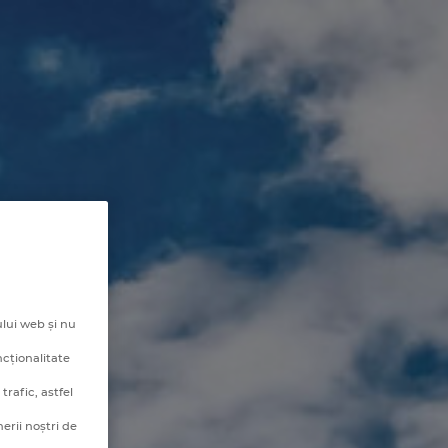
lui web și nu
ncționalitate
rafic, astfel
erii noștri de