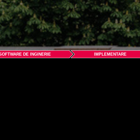
SOFTWARE DE INGINERIE
IMPLEMENTARE
nce
 SAS
 C « Mercure »
d’Est
D