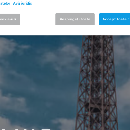
datelor
Aviz juridic
cookie-uri
Respingeți toate
Accept toate c