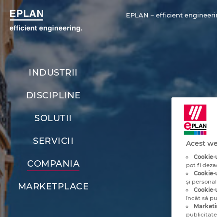
EPLAN – efficient engineeri
INDUSTRII
DISCIPLINE
SOLUTII
SERVICII
Acest we
Cookie-u
COMPANIA
pot fi deza
Cookie-u
și personal
MARKETPLACE
Cookie-u
încât să p
Marketi
publicitate