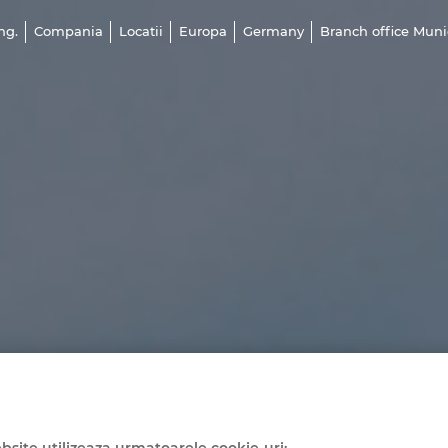
ng.
Compania
Locatii
Europa
Germany
Branch office Mun
bsite utilizeaza urmatoarele cookie-uri: