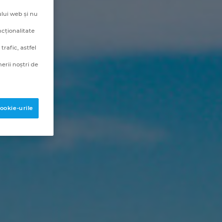
lui web și nu
ncționalitate
rafic, astfel
erii noștri de
ookie-urile