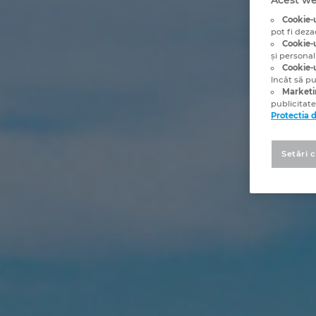
Cookie-u
pot fi deza
Cookie-u
și personal
Cookie-u
încât să p
Marketi
publicitate
Protectia 
Setări 