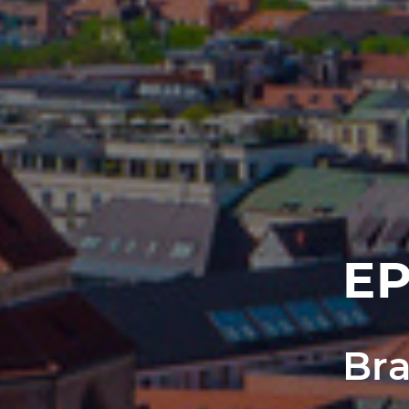
EP
Bra