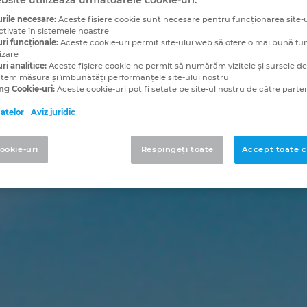
rile necesare:
Aceste fişiere cookie sunt necesare pentru funcționarea site-u
ctivate în sistemele noastre
ri funcționale:
Aceste cookie-uri permit site-ului web să ofere o mai bună fu
izare
ri analitice:
Aceste fişiere cookie ne permit să numărăm vizitele și sursele de t
utem măsura și îmbunătăți performanțele site-ului nostru
ng Cookie-uri:
Aceste cookie-uri pot fi setate pe site-ul nostru de către parten
datelor
Aviz juridic
cookie-uri
Respingeți toate
Accept toate c